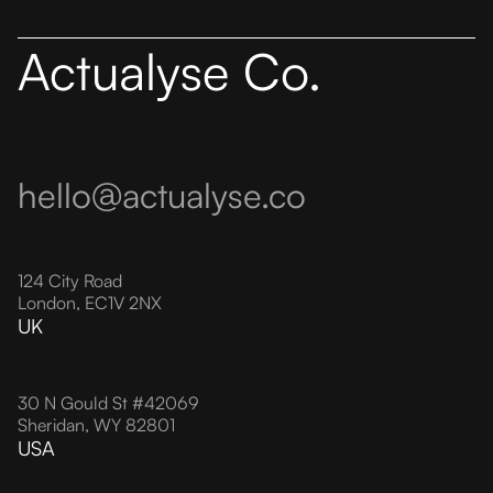
Actualyse Co.
hello@actualyse.co
124 City Road
London, EC1V 2NX
UK
30 N Gould St #42069
Sheridan, WY 82801
USA